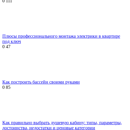
0
111
Плюсы профессионального монтажа электрики в квартире
под ключ
0
47
Как построить бассейн своими руками
0
85
Как правильно выбрать душевую кабину: типы, параметры,
достоинства, недостатки и ценовые категории