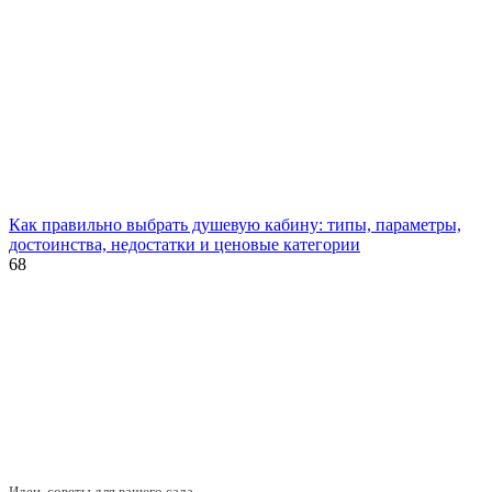
Как правильно выбрать душевую кабину: типы, параметры,
достоинства, недостатки и ценовые категории
68
Идеи, советы для вашего сада.