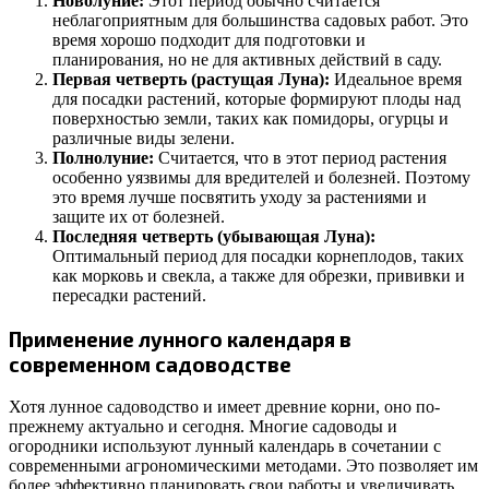
Новолуние:
Этот период обычно считается
неблагоприятным для большинства садовых работ. Это
время хорошо подходит для подготовки и
планирования, но не для активных действий в саду.
Первая четверть (растущая Луна):
Идеальное время
для посадки растений, которые формируют плоды над
поверхностью земли, таких как помидоры, огурцы и
различные виды зелени.
Полнолуние:
Считается, что в этот период растения
особенно уязвимы для вредителей и болезней. Поэтому
это время лучше посвятить уходу за растениями и
защите их от болезней.
Последняя четверть (убывающая Луна):
Оптимальный период для посадки корнеплодов, таких
как морковь и свекла, а также для обрезки, прививки и
пересадки растений.
Применение лунного календаря в
современном садоводстве
Хотя лунное садоводство и имеет древние корни, оно по-
прежнему актуально и сегодня. Многие садоводы и
огородники используют лунный календарь в сочетании с
современными агрономическими методами. Это позволяет им
более эффективно планировать свои работы и увеличивать